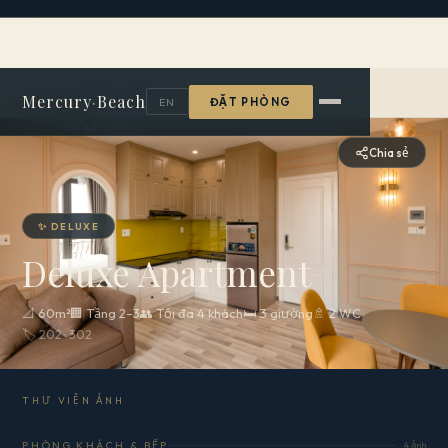
← Trang chủ
›
Hạng Phòng
›
Deluxe Apartment
Mercury
·
Beach
EN
ĐẶT PHÒNG
Chia sẻ
✨ DELUXE
Deluxe Apartment
📐 60m²
🏢 Tầng 2–3
👥 Tối đa 4 khách
🛏 3 giường
🚿 2 WC
🏷️ 202 · 302
THƯ VIỆN ẢNH
PHÒNG KHÁCH & BẾP
4 ảnh