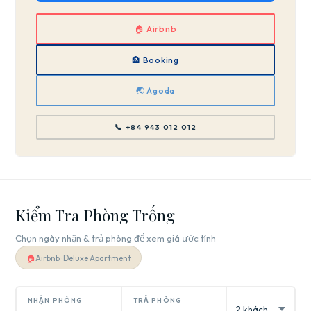
🏠 Airbnb
🏨 Booking
🌏 Agoda
📞 +84 943 012 012
Kiểm Tra Phòng Trống
Chọn ngày nhận & trả phòng để xem giá ước tính
🏠
Airbnb · Deluxe Apartment
NHẬN PHÒNG
TRẢ PHÒNG