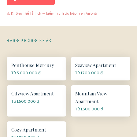
⚠ Không thể tải lịch — kiểm tra trực tiếp trên Airbnb
HẠNG PHÒNG KHÁC
🌅
🌊
Penthouse Mercury
Seaview Apartment
Từ 5.000.000 ₫
Từ 1.700.000 ₫
🏙️
⛰️
Cityview Apartment
Mountain View
Apartment
Từ 1.500.000 ₫
Từ 1.300.000 ₫
🏠
Cozy Apartment